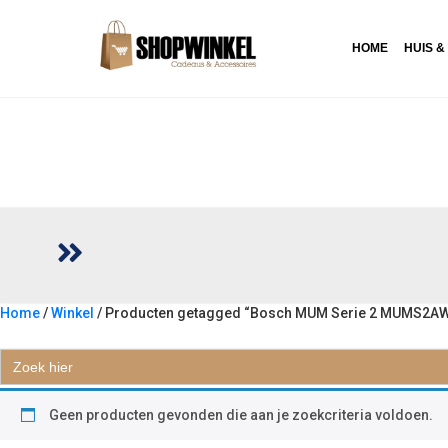
HOME
HUIS &
Home
/
Winkel
/ Producten getagged “Bosch MUM Serie 2 MUMS2AW
BOSCH MUM SERIE 2 MUMS2AW0
Zoek
naar:
Geen producten gevonden die aan je zoekcriteria voldoen.