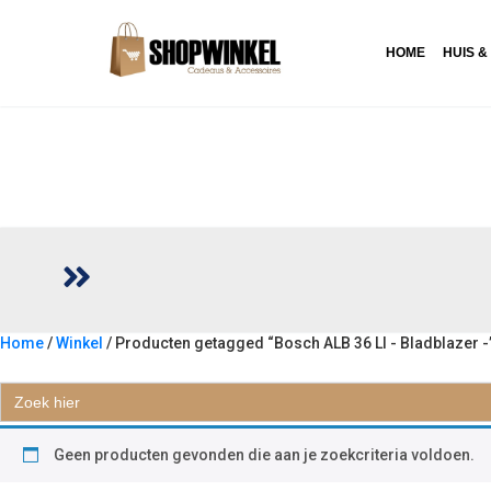
HOME
HUIS &
Home
/
Winkel
/ Producten getagged “Bosch ALB 36 LI - Bladblazer -
BOSCH ALB 36 LI - BLADBLAZER 
Zoek
naar:
Geen producten gevonden die aan je zoekcriteria voldoen.