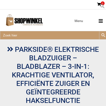
0
Menu
Zoek
Zoek
Zoe
naar:
Zoek
naar:
PARKSIDE® ELEKTRISCHE
BLADZUIGER –
BLADBLAZER – 3-IN-1:
KRACHTIGE VENTILATOR,
EFFICIËNTE ZUIGER EN
GEÏNTEGREERDE
HAKSELFUNCTIE