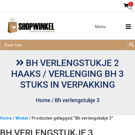
0
Menu
Zoek
Zoek
Zoe
naar:
Zoek
naar:
BH VERLENGSTUKJE 2
HAAKS / VERLENGING BH 3
STUKS IN VERPAKKING
Home
/
Bh verlengstukje 3
Home
/
Winkel
/ Producten getagged “Bh verlengstukje 3”
BH VERLENGSTUKJE 3