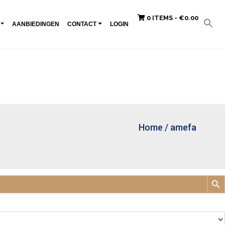
0 ITEMS -
€
0.00
AANBIEDINGEN
CONTACT
LOGIN
Home
/
amefa
Zoek