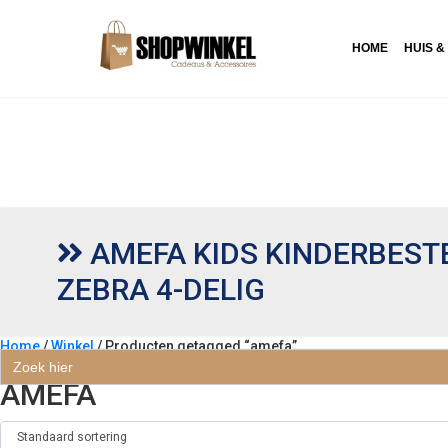
HOME
HUIS &
AMEFA KIDS KINDERBESTE
ZEBRA 4-DELIG
Home
/
Winkel
/ Producten getagged “amefa”
Zoek
naar:
AMEFA