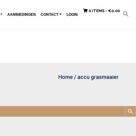
0 ITEMS -
€
0.00
AANBIEDINGEN
CONTACT
LOGIN
Home
/
accu grasmaaier
Zoek