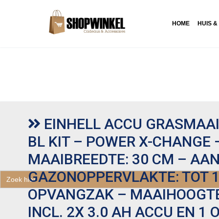
HOME
HUIS &
EINHELL ACCU GRASMAAIE
BL KIT – POWER X-CHANGE –
MAAIBREEDTE: 30 CM – AA
GAZONOPPERVLAKTE: TOT 15
Zoek
naar:
OPVANGZAK – MAAIHOOGTE:
INCL. 2X 3.0 AH ACCU EN 1