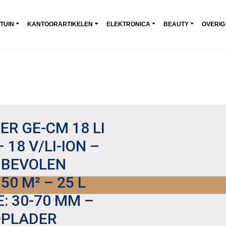
 TUIN
KANTOORARTIKELEN
ELEKTRONICA
BEAUTY
OVERIG
R GE-CM 18 LI
 18 V/LI-ION –
NBEVOLEN
0 M² – 25 L
 30-70 MM –
 OPLADER