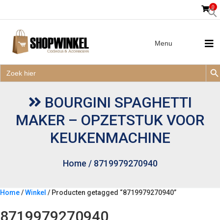
0
Menu
Zoek
Zoek
Zoe
naar:
Zoek
naar:
BOURGINI SPAGHETTI
MAKER – OPZETSTUK VOOR
KEUKENMACHINE
Home
/
8719979270940
Home
/
Winkel
/ Producten getagged “8719979270940”
8719979270940