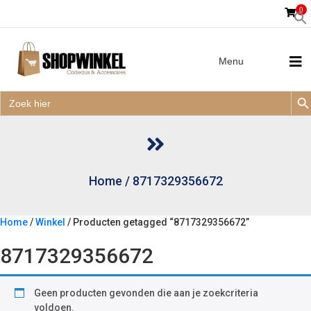
0
Menu
Zoek
Zoek
Zoe
naar:
Zoek
naar:
Home
/
8717329356672
Home
/
Winkel
/ Producten getagged “8717329356672”
8717329356672
Geen producten gevonden die aan je zoekcriteria
voldoen.