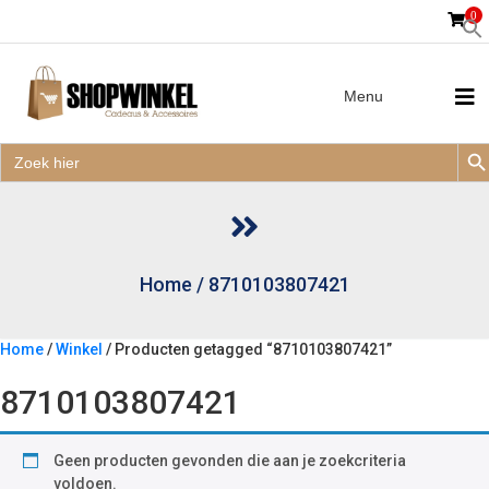
0
Menu
Zoek
Zoek
Zoe
naar:
Zoek
naar:
Home
/
8710103807421
Home
/
Winkel
/ Producten getagged “8710103807421”
8710103807421
Geen producten gevonden die aan je zoekcriteria
voldoen.