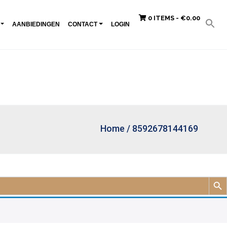
0 ITEMS -
€
0.00
AANBIEDINGEN
CONTACT
LOGIN
Home
/
8592678144169
Zoek