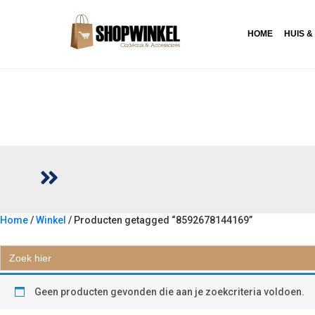
HOME
HUIS &
Home
/
Winkel
/ Producten getagged “8592678144169”
8592678144169
Zoek
naar:
Geen producten gevonden die aan je zoekcriteria voldoen.