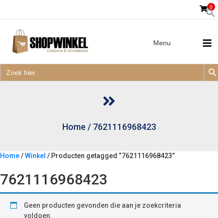
0
Menu
Zoek
Zoek
Zoe
naar:
Zoek
naar:
Home
/
7621116968423
Home
/
Winkel
/ Producten getagged “7621116968423”
7621116968423
Geen producten gevonden die aan je zoekcriteria
voldoen.