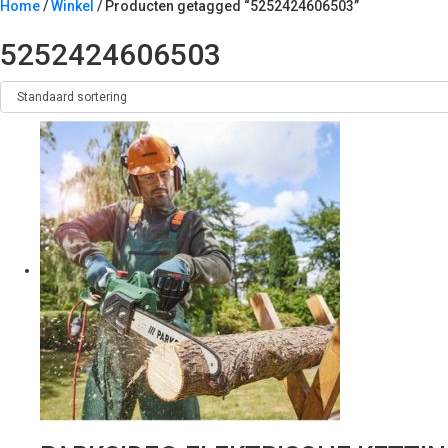
Home
/
Winkel
/ Producten getagged “5252424606503”
5252424606503