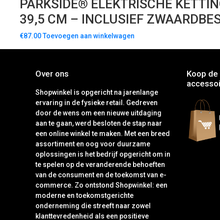
PARKSIDE® ELEKTRISCHE KETTIN
39,5 CM – INCLUSIEF ZWAARDB
€
87.00
Toevoegen aan winkelwagen
Over ons
Koop de 
accessoi
Shopwinkel is opgericht na jarenlange
ervaring in de fysieke retail. Gedreven
door de wens om een nieuwe uitdaging
aan te gaan, werd besloten de stap naar
een online winkel te maken. Met een breed
assortiment en oog voor duurzame
oplossingen is het bedrijf opgericht om in
te spelen op de veranderende behoeften
van de consument en de toekomst van e-
commerce. Zo ontstond Shopwinkel: een
moderne en toekomstgerichte
onderneming die streeft naar zowel
klanttevredenheid als een positieve