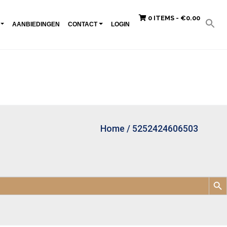
0 ITEMS -
€
0.00
AANBIEDINGEN
CONTACT
LOGIN
Home
/
5252424606503
Zoek