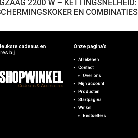
GZAAG 2200 W – KETTINGSNELHEID: 
ESCHERMINGSKOKER EN COMBINATIE
leukste cadeaus en
Onze pagina’s
res bij
Afrekenen
Contact
Over ons
Mijn account
Producten
Startpagina
Winkel
Bestsellers