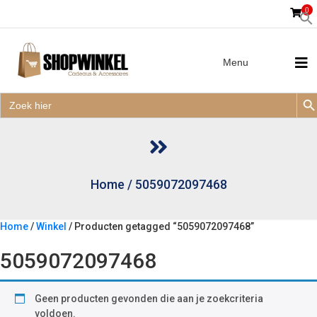
0
Menu
Zoek
Zoek
Zoe
naar:
Zoek
naar:
Home
/
5059072097468
Home
/
Winkel
/ Producten getagged “5059072097468”
5059072097468
Geen producten gevonden die aan je zoekcriteria
voldoen.