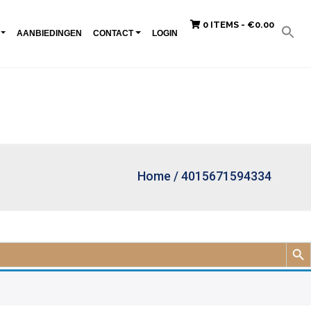
0 ITEMS -
€
0.00
AANBIEDINGEN
CONTACT
LOGIN
Home
/
4015671594334
Zoek