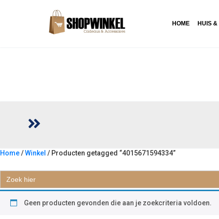
HOME
HUIS &
Home
/
Winkel
/ Producten getagged “4015671594334”
4015671594334
Zoek
naar:
Geen producten gevonden die aan je zoekcriteria voldoen.