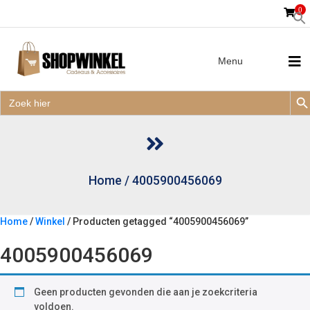
0
Menu
Zoek
Zoek
Zoe
naar:
Zoek
naar:
Home
/
4005900456069
Home
/
Winkel
/ Producten getagged “4005900456069”
4005900456069
Geen producten gevonden die aan je zoekcriteria
voldoen.