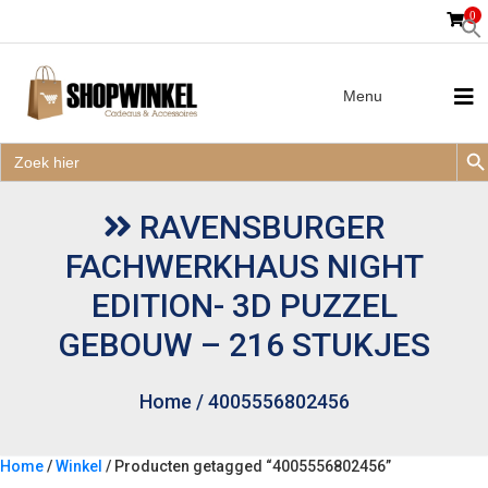
0
Menu
Zoek
Zoek
Zoe
naar:
Zoek
naar:
RAVENSBURGER
FACHWERKHAUS NIGHT
EDITION- 3D PUZZEL
GEBOUW – 216 STUKJES
Home
/
4005556802456
Home
/
Winkel
/ Producten getagged “4005556802456”