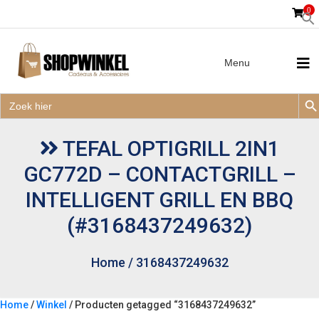
0
Menu
Zoek
Zoek
Zoe
naar:
Zoek
naar:
TEFAL OPTIGRILL 2IN1
GC772D – CONTACTGRILL –
INTELLIGENT GRILL EN BBQ
(#3168437249632)
Home
/
3168437249632
Home
/
Winkel
/ Producten getagged “3168437249632”