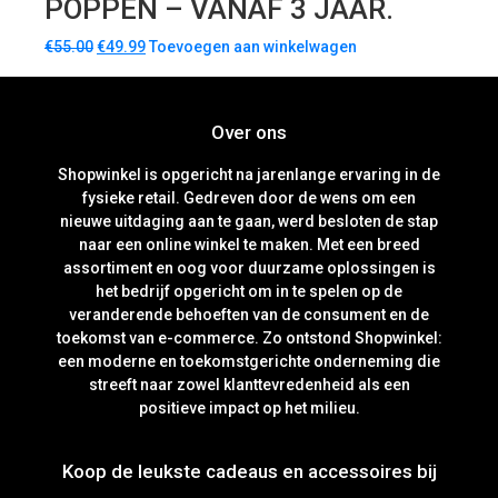
POPPEN – VANAF 3 JAAR.
€
55.00
€
49.99
Toevoegen aan winkelwagen
Over ons
Shopwinkel is opgericht na jarenlange ervaring in de
fysieke retail. Gedreven door de wens om een
nieuwe uitdaging aan te gaan, werd besloten de stap
naar een online winkel te maken. Met een breed
assortiment en oog voor duurzame oplossingen is
het bedrijf opgericht om in te spelen op de
veranderende behoeften van de consument en de
toekomst van e-commerce. Zo ontstond Shopwinkel:
een moderne en toekomstgerichte onderneming die
streeft naar zowel klanttevredenheid als een
positieve impact op het milieu.
Koop de leukste cadeaus en accessoires bij