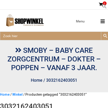
0
Menu
Zoek
Zoek
Zoe
naar:
Zoek
naar:
SMOBY – BABY CARE
ZORGCENTRUM – DOKTER –
POPPEN – VANAF 3 JAAR.
Home
/
3032162403051
Home
/
Winkel
/ Producten getagged “3032162403051”
3032162403051