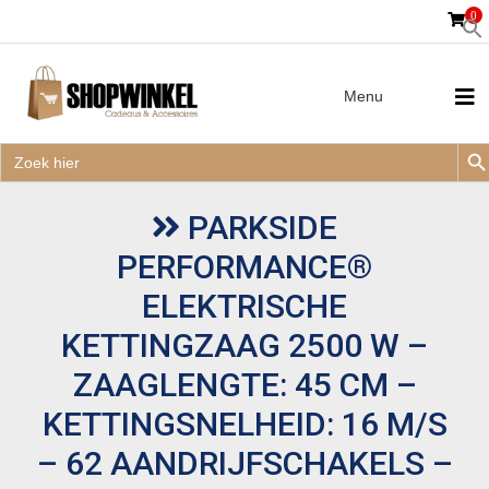
0
Menu
Zoek
Zoek
Zoe
naar:
Zoek
naar:
PARKSIDE
PERFORMANCE®
ELEKTRISCHE
KETTINGZAAG 2500 W –
ZAAGLENGTE: 45 CM –
KETTINGSNELHEID: 16 M/S
– 62 AANDRIJFSCHAKELS –