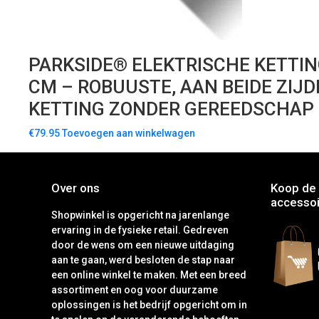
PARKSIDE® ELEKTRISCHE KETTING
CM – ROBUUSTE, AAN BEIDE ZI
KETTING ZONDER GEREEDSCHAP –
€
79.95
Toevoegen aan winkelwagen
Over ons
Koop de 
accessoi
Shopwinkel is opgericht na jarenlange
ervaring in de fysieke retail. Gedreven
door de wens om een nieuwe uitdaging
aan te gaan, werd besloten de stap naar
een online winkel te maken. Met een breed
assortiment en oog voor duurzame
oplossingen is het bedrijf opgericht om in