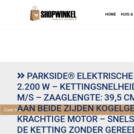
HOME
HUIS &
PARKSIDE® ELEKTRISCHE
2.200 W – KETTINGSNELHEID
M/S – ZAAGLENGTE: 39,5 C
AAN BEIDE ZIJDEN KOGELG
Zoek
naar:
KRACHTIGE MOTOR – SNEL
DE KETTING ZONDER GEREE