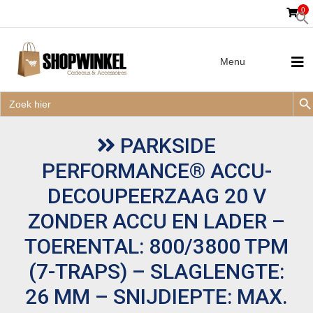
0
Menu
Zoek
Zoek
Zoe
naar:
Zoek
naar:
PARKSIDE
PERFORMANCE® ACCU-
DECOUPEERZAAG 20 V
ZONDER ACCU EN LADER –
TOERENTAL: 800/3800 TPM
(7-TRAPS) – SLAGLENGTE:
26 MM – SNIJDIEPTE: MAX.