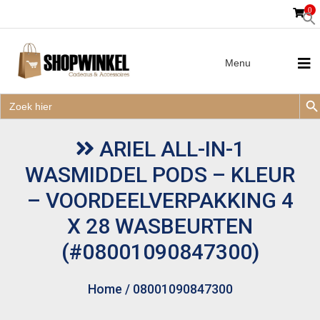
0
Menu
Zoek
Zoek
Zoe
naar:
Zoek
naar:
ARIEL ALL-IN-1
WASMIDDEL PODS – KLEUR
– VOORDEELVERPAKKING 4
X 28 WASBEURTEN
(#08001090847300)
Home
/
08001090847300