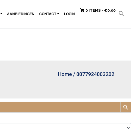
0 ITEMS -
€
0.00
AANBIEDINGEN
CONTACT
LOGIN
Home
/
0077924003202
Zoek