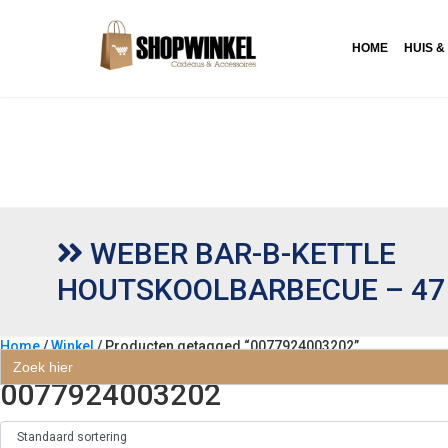
HOME
HUIS &
WEBER BAR-B-KETTLE
HOUTSKOOLBARBECUE – 47
Home
/
Winkel
/ Producten getagged “0077924003202”
Zoek
naar:
0077924003202