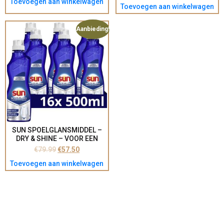
Toevoegen aan winkelwagen
Toevoegen aan winkelwagen
VOORDEELVERPAKKING
Aanbieding!
SUN SPOELGLANSMIDDEL –
DRY & SHINE – VOOR EEN
DROGERE VAAT MET MEER
€
79.99
€
57.50
GLANS – 16 X 500 ML
Toevoegen aan winkelwagen