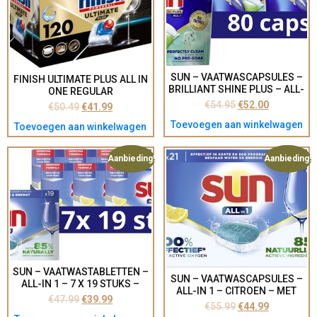
SUN – VAATWASCAPSULES –
FINISH ULTIMATE PLUS ALL IN
BRILLIANT SHINE PLUS – ALL-
ONE REGULAR
IN 1 – MET BIO-
VAATWASTABLETTEN – 120
€
54.95
€
52.00
€
50.49
€
41.99
ENZYMENTECHNOLOGIE – 80
CAPSULES
Toevoegen aan winkelwagen
STUKS –
Toevoegen aan winkelwagen
VOORDEELVERPAKKING
Aanbieding!
Aanbieding!
SUN – VAATWASTABLETTEN –
SUN – VAATWASCAPSULES –
ALL-IN 1 – 7 X 19 STUKS –
ALL-IN 1 – CITROEN – MET
VOORDEELVERPAKKING
€
47.99
€
39.99
ACTIVE OXYGEN – 7 X 21
€
55.99
€
44.99
VAATWASTABLETTEN –