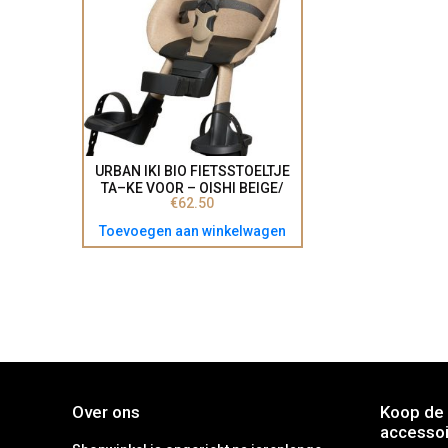
URBAN IKI BIO FIETSSTOELTJE
TA–KE VOOR – OISHI BEIGE/
€
62.50
BINCHO BLACK
(#4511890222466)
Toevoegen aan winkelwagen
Over ons
Koop de 
accessoi