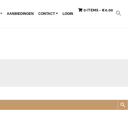
0 ITEMS -
€
0.00
AANBIEDINGEN
CONTACT
LOGIN
Zoek